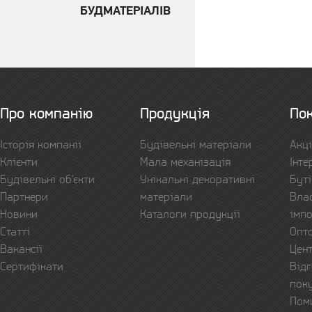
БУДМАТЕРІАЛІВ
Про компанію
Продукція
По
Історія компанії
Будівельні матеріали
Акці
Клієнти
Мала механізація
Інте
Будівельні об'єкти
Унікальні декоративні
Буті
Партнери
матеріали
Вла
Новини
Каталоги продукції
імп
Статті
Опт
Вакансії
Цент
Сертифікати
Відг
пок
Пом