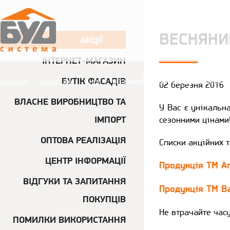
ВЕСНЯНИ
АКЦІЇ
ІНТЕРНЕТ-МАГАЗИН
БУТІК ФАСАДІВ
ГОЛОВНА
ПОКУПЦЯМ
АКЦІЇ
ВЕСНЯНИЙ СЕЗОННИЙ РОЗПРОДАЖ!
02 березня 2016
|
|
|
ВЛАСНЕ ВИРОБНИЦТВО ТА
У Вас є унікальна
АКЦІЇ
ІМПОРТ
сезонними цінами
ОПТОВА РЕАЛІЗАЦІЯ
Списки акційних 
ЦЕНТР ІНФОРМАЦІЇ
Продукція ТМ A
ВІДГУКИ ТА ЗАПИТАННЯ
Продукція ТМ Ba
ПОКУПЦІВ
Не втрачайте часу
ПОМИЛКИ ВИКОРИСТАННЯ