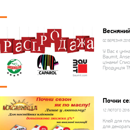
Весняний
02 БЕРЕЗНЯ 201
У Вас є уні
Baumit, Anse
цінами! Спи
Продукція Т
Почни се
12 ЛЮТОГО 2016
Клей для пли
для декорат