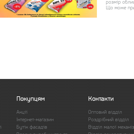
розмір облиц
Що може прик
Покупцям
Контакти
Акції
Оптовий відділ
Інтернет-магазин
Роздрібний відділ
і
Бутік фасадів
Відділ малої механіз