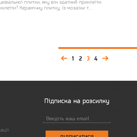
ювальної плитки, яку він здатний приклеїти.
леїти? Керамічну плитку; Із мозаїки т...
1
2
3
4
Підписка на розсилку
ації