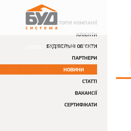
ІСТОРІЯ КОМПАНІЇ
КЛІЄНТИ
БУДІВЕЛЬНІ ОБ'ЄКТИ
ГОЛОВНА
ПРО КОМПАНІЮ
НОВИНИ
|
|
ПАРТНЕРИ
НОВИНИ
НОВИНИ
СТАТТІ
ВАКАНСІЇ
СЕРТИФІКАТИ