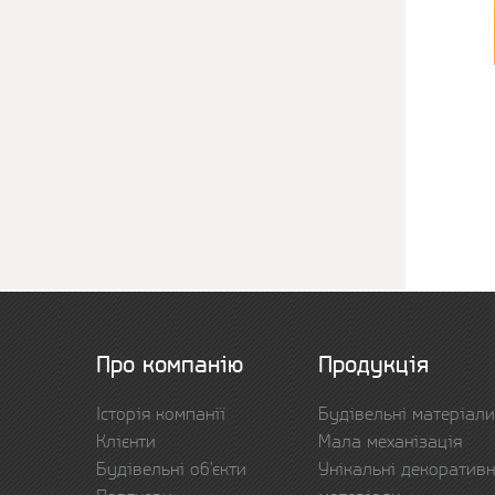
Про компанію
Продукція
Історія компанії
Будівельні матеріали
Клієнти
Мала механізація
Будівельні об'єкти
Унікальні декоративн