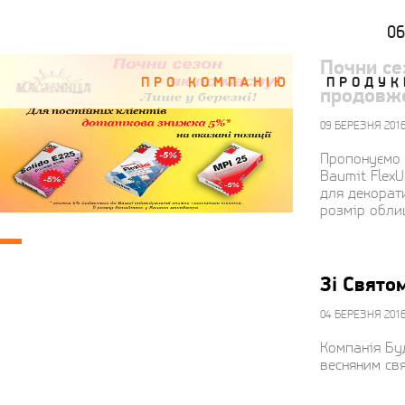
0
Почни се
ПРО КОМПАНІЮ
ПРОДУК
продовж
09 БЕРЕЗНЯ 201
Пропонуємо 
Baumit FlexU
для декорат
розмір облиц
Зі Свято
04 БЕРЕЗНЯ 201
Компанія Буд
весняним свя