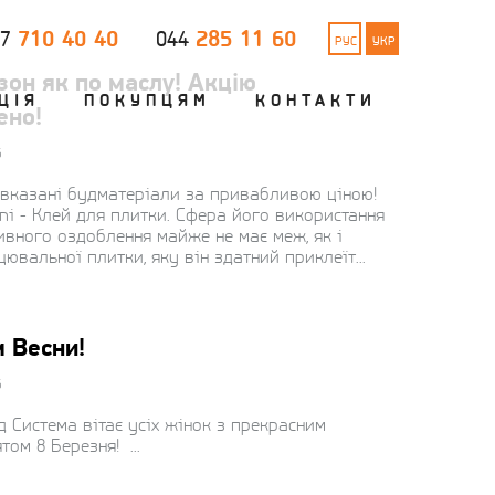
710 40 40
285 11 60
67
044
РУС
УКР
зон як по маслу! Акцію
ЦІЯ
ПОКУПЦЯМ
КОНТАКТИ
ено!
6
вказані будматеріали за привабливою ціною!
ni - Клей для плитки. Сфера його використання
ивного оздоблення майже не має меж, як і
ювальної плитки, яку він здатний приклеїт...
м Весни!
6
 Система вітає усіх жінок з прекрасним
том 8 Березня! ...