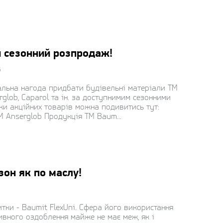
 сезонний розпродаж!
6
кальна нагода придбати будівельні матеріали ТМ
rglob, Caparol та ін. за доступнимим сезонними
ски акційних товарів можна подивитись тут:
М Anserglob Продукція ТМ Baum...
зон як по маслу!
тки - Baumit FlexUni. Сфера його використання
ивного оздоблення майже не має меж, як і