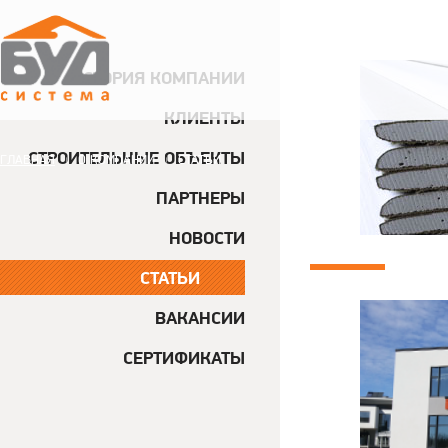
ИСТОРИЯ КОМПАНИИ
КЛИЕНТЫ
СТРОИТЕЛЬНЫЕ ОБЪЕКТЫ
ГЛАВНАЯ
О КОМПАНИИ
СТАТЬИ
|
|
ПАРТНЕРЫ
СТАТЬИ
НОВОСТИ
СТАТЬИ
ВАКАНСИИ
СЕРТИФИКАТЫ