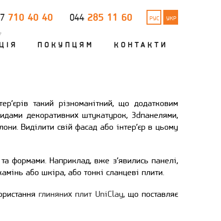
710 40 40
285 11 60
67
044
РУС
УКР
Y
ЦІЯ
ПОКУПЦЯМ
КОНТАКТИ
ер’єрів такий різноманітний, що додатковим
идами декоративних штукатурок, 3dпанелями,
они. Виділити свій фасад або інтер’єр в цьому
та формами. Наприклад, вже з’явились панелі,
камінь або шкіра, або тонкі сланцеві плити.
користання
глиняних плит UniClay
, що поставляє