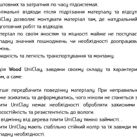
штовних та затратних по часу підсистемах.
німальні відходи після підрізання матеріалу та відсут
iClay дозволяє монтувати матеріал там, де натуральни
дготовчих робіт та відходів.
теріал по своїм якостям та міцності майже не поступа
падку значних пошкоджень чи необхідності доопрацюва
мінь.
идкість та легкість транспортування та монтажу.
ція
Wood
UniClay, завдяки своєму складу та характер
м, а саме:
гше передбачити поведінку матеріалу. При неправильн
же зсихатись та деформуватись, чого ніколи не станеться з
ити UniClay немає необхідності обробляти захисними
осостійкість та резистентність до вологи.
 відмінну від дерева плити UniClay тяжко займисті. .
ити UniClay мають стабільно стійкий колір та їх завжди 
падку необхідності.