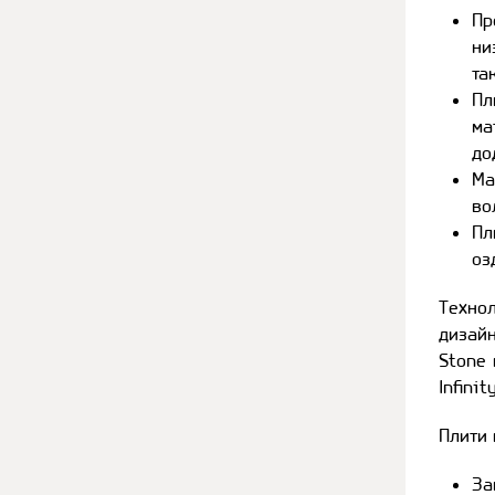
Пр
ни
та
Пл
ма
до
Ма
во
Пл
оз
Технол
дизайн
Stone 
Infini
Плити
За