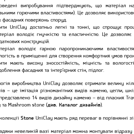
оведені випробування підтверджують, що матеріал н
зькими горючими властивостями). Це дозволяє використов
к фасадних поверхонь споруд.
ити UniClay достатньо легкі та тонкі, що спрощує пр
теріал володіє гнучкістю та еластичністю. Це дозволяє
даткових конструкцій.
теріал володіє гарною паропроникаючими властивост
логість в приміщенні для створення комфортних умов про
ити мають високу зносостійкість, міцність та вологос
доблення фасадних та інтер’єрних стін, підлог.
огія виробництва UniClay дозволяє отримати велику кіль
ів – це імітація різноманітних видів каменю, цегли, шк
представлено 14 видів дизайну каменю – від пласких Trav
ty та Mashroom stone (
див. Каталог дизайнів
).
 колекції
Stone
UniClay мають ряд переваг в порівнянні з
вдяки невеликій вазі матеріал можна монтувати відразу н