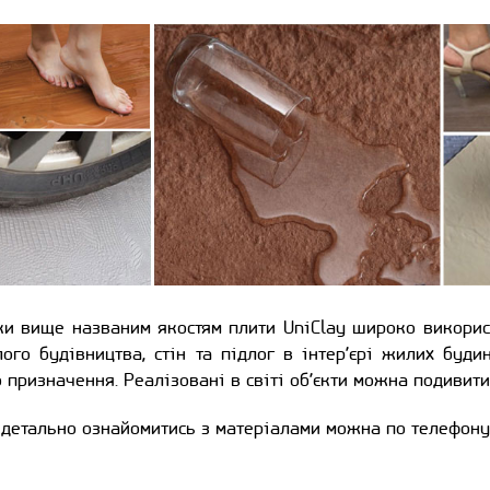
ки вище названим якостям плити UniClay широко викорис
ого будівництва, стін та підлог в інтер’єрі жилих будин
 призначення. Реалізовані в світі об’єкти можна подивит
детально ознайомитись з матеріалами можна по телефону 