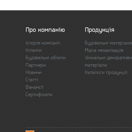
Про компанію
Продукція
Історія компанії
Будівельні матеріали
Клієнти
Мала механізація
Будівельні об'єкти
Унікальні декоративн
Партнери
матеріали
Новини
Каталоги продукції
Статті
Вакансії
Сертифікати