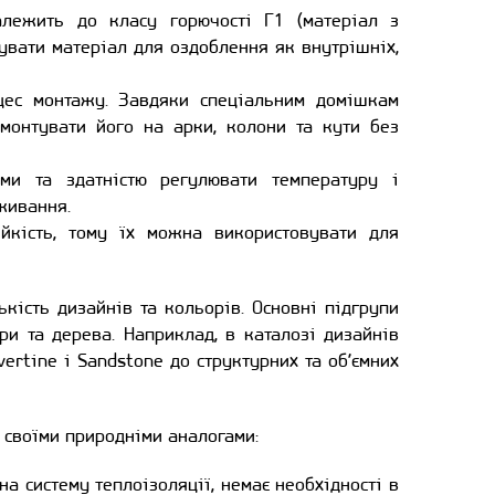
алежить до класу горючості Г1 (матеріал з
увати матеріал для оздоблення як внутрішніх,
оцес монтажу. Завдяки спеціальним домішкам
 монтувати його на арки, колони та кути без
ями та здатністю регулювати температуру і
живання.
тійкість, тому їх можна використовувати для
кість дизайнів та кольорів. Основні підгрупи
іри та дерева. Наприклад, в каталозі дизайнів
ertine і Sandstone до структурних та об’ємних
і своїми природніми аналогами:
а систему теплоізоляції, немає необхідності в