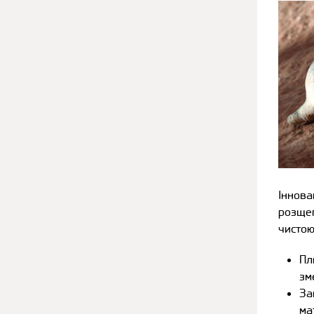
Іннов
розщеп
чистою
Пл
зм
За
ма