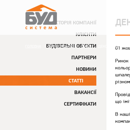
ДЕ
ІСТОРІЯ КОМПАНІЇ
КЛІЄНТИ
БУДІВЕЛЬНІ ОБ'ЄКТИ
ГОЛОВНА
ПРО КОМПАНІЮ
СТАТТІ
ДЕКОРАТИВНІ МАТ
01 жо
|
|
|
ПАРТНЕРИ
Ринок
СТАТТІ
кольо
НОВИНИ
шпалер
СТАТТІ
різном
ВАКАНСІЇ
Провід
що імі
СЕРТИФІКАТИ
В наші
компан