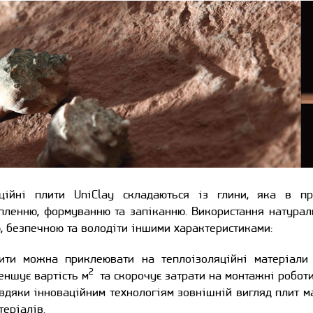
аційні плити UniClay складаються із глини, яка в пр
ленню, формуванню та запіканню. Використання натураль
, безпечною та володіти іншими характеристиками:
ити можна приклеювати на теплоізоляційні матеріали 
2
еншує вартість м
та скорочує затрати на монтажні роботи
вдяки інноваційним технологіям зовнішній вигляд плит 
теріалів.