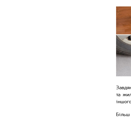
Завдя
та жил
іншого
Більш 