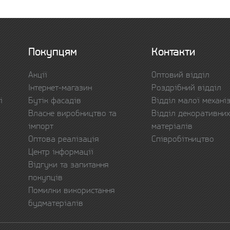
Покупцям
Контакти
Акції
Оптовий відділ
Інтернет-магазин
Роздрібний відділ
і
Бутік фасадів
Відділ малої механіз
Власне виробництво та
Відділ декоративних
імпорт
матеріалів
Оптова реалізація
Співробітництво
Центр інформації
Відгуки та запитання
покупців
Помилки використання
будматеріалів