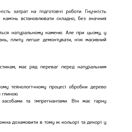
ність затрат на підготовчі роботи. Гнучкість
й камінь встановлювати складно, без значних
ється натуральному каменю. Але при цьому, у
нь, плиту легше демонтувати, ніж масивний
истикам, має ряд переваг перед натуральним
ому технологічному процесі обробки дерево
 глиною.
 засобами та імпрегнантами. Він має гарну
можна дозамовити в тому ж кольорі та декорі у