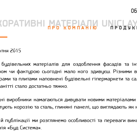
0
КОРАТИВНІ МАТЕРІАЛИ UNICLA
ПРО КОМПАНІЮ
ПРОДУК
ЕРІАЛИ UNICLAY
втня 2015
 будівельних матеріалів для оздоблення фасадів та інт
ром чи фактурою сьогодні мало кого здивуєш. Різними в
ами та плитами наповнені будівельні гіпермаркети та сал
анітті стало достатньо тяжко.
ні виробники намагаються дивувати новими матеріалами 
тують корозію та сталь, глиняні панелі, що виглядають як 
й публікації ми розглянемо особливості та переваги ви
ія «Буд Система».